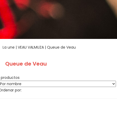
La une
|
VEAU VALMUZA
|
Queue de Veau
Queue de Veau
1 productos
Ordenar por: