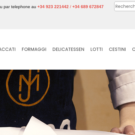
ou par telephone au
+34 923 221442
/
+34 689 672847
ACCATI
FORMAGGI
DELICATESSEN
LOTTI
CESTINI
O