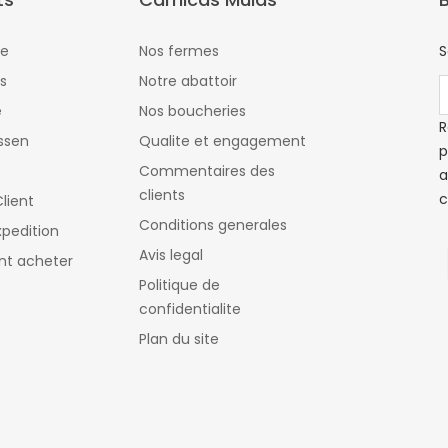
ie
Nos fermes
S
s
Notre abattoir
e
Nos boucheries
R
ssen
Qualite et engagement
p
Commentaires des
a
clients
c
lient
Conditions generales
xpedition
Avis legal
t acheter
Politique de
confidentialite
Plan du site