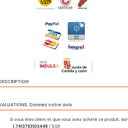
DESCRIPTION
VALUATIONS. Donnez votre avis
Si vous êtes client et que vous avez acheté ce produit, do
1.7413793103448
/ 5.00