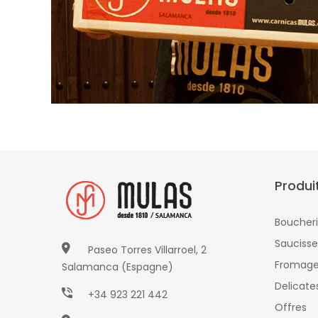
Produi
Boucher
Saucisse
Paseo Torres Villarroel, 2
Fromag
Salamanca (Espagne)
Delicate
+34 923 221 442
Offres