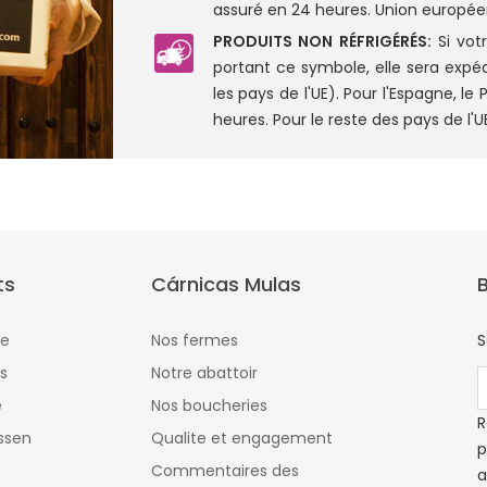
assuré en 24 heures. Union europé
PRODUITS NON RÉFRIGÉRÉS:
Si vot
portant ce symbole, elle sera expé
les pays de l'UE). Pour l'Espagne, le
heures. Pour le reste des pays de l'UE,
ts
Cárnicas Mulas
B
ie
Nos fermes
S
s
Notre abattoir
e
Nos boucheries
R
ssen
Qualite et engagement
p
Commentaires des
a