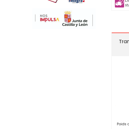
Li
st
Tra
Poids 