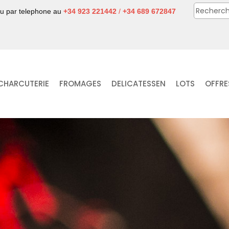
ou par telephone au
+34 923 221442
/
+34 689 672847
CHARCUTERIE
FROMAGES
DELICATESSEN
LOTS
OFFRE