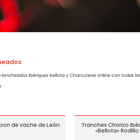
heados
loncheados Ibériques bellota y Charcuterie online con todas las
s
on de vache de León
Tranches Chorizo Ibé
«Bellota» Rodillo