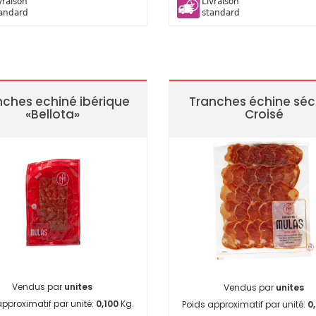
vraison
Livraison
andard
standard
nches echiné ibérique
Tranches échine sé
«Bellota»
Croisé
Vendus par
unites
Vendus par
unites
approximatif par unité:
0,100
Kg.
Poids approximatif par unité:
0