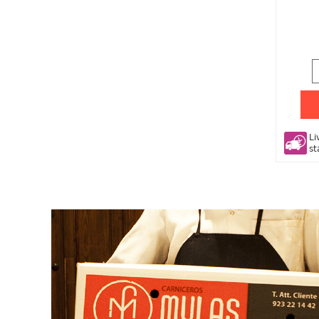
Li
st